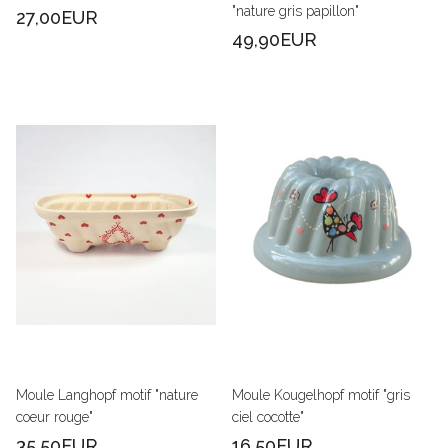
"nature gris papillon"
27,00EUR
49,90EUR
Moule Langhopf motif "nature
Moule Kougelhopf motif "gris
coeur rouge"
ciel cocotte"
35,50EUR
16,50EUR