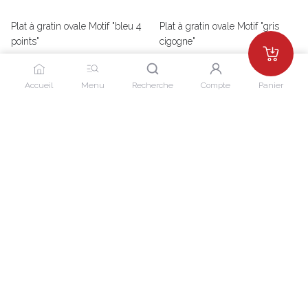
Plat à gratin ovale Motif "bleu 4
Plat à gratin ovale Motif "gris
points"
cigogne"
15,00EUR
15,00EUR
Nous utilisons des cookies pour vous offrir la
meilleure expérience d'achat.
Voir plus
Accueil
Menu
Recherche
Compte
Panier
d'informations
Plat à gratin ovale Motif "bleu
Plat à gratin ovale Motif "rouge