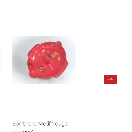
Sombrero Motif "rouge
Sombrero Motif "gri
cigogne"
cocotte"