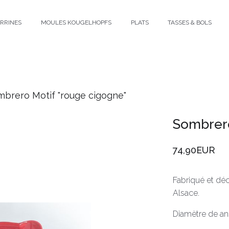
ERRINES
MOULES KOUGELHOPFS
PLATS
TASSES & BOLS
brero Motif "rouge cigogne"
Sombrero
74,90EUR
Fabriqué et déc
Alsace.
Diamètre de ans