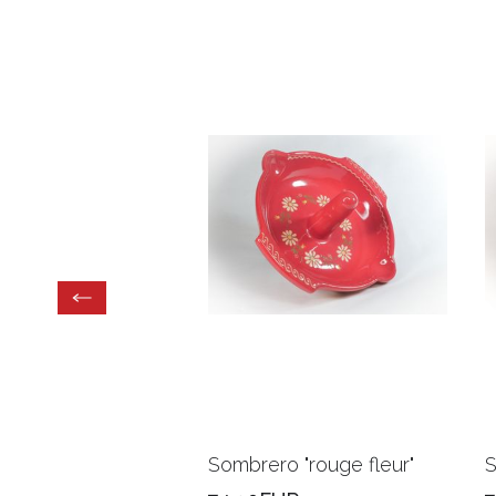
ake motif "gris ciel
Sombrero "rouge fleur"
S
"