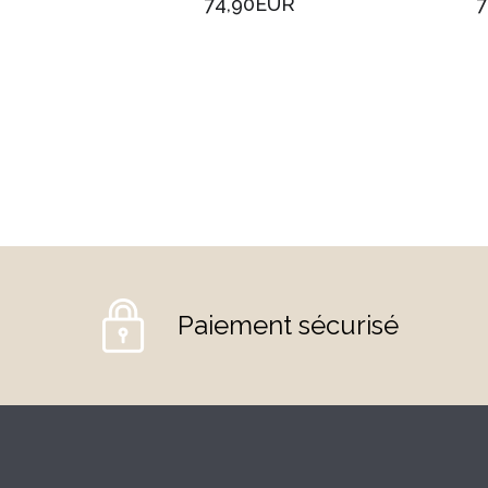
74,90EUR
UR
Paiement sécurisé